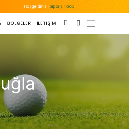
Hoşgeldiniz |
Sipariş Takip
A
BÖLGELER
İLETIŞIM
uğla