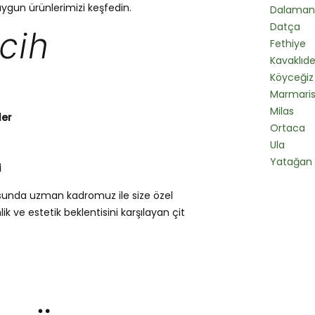
uygun ürünlerimizi keşfedin.
Dalaman
Datça
cih
Fethiye
Kavaklıd
Köyceğiz
Marmari
Milas
ler
Ortaca
Ula
Yatağan
i
usunda uzman kadromuz ile size özel
k ve estetik beklentisini karşılayan çit