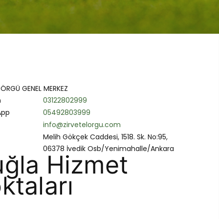
L ÖRGÜ GENEL MERKEZ
n
03122802999
App
05492803999
info@zirvetelorgu.com
Melih Gökçek Caddesi, 1518. Sk. No:95,
06378 İvedik Osb/Yenimahalle/Ankara
ğla Hizmet
ktaları