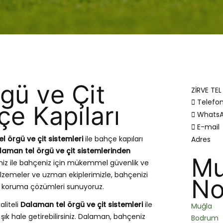
gü ve Çit
ZİRVE TE
Telefo
çe Kapıları
Whats
E-mail
l örgü ve çit sistemleri
ile bahçe kapıları
Adres
laman tel örgü ve çit sistemlerinden
Mu
miz ile bahçeniz için mükemmel güvenlik ve
zemeler ve uzman ekiplerimizle, bahçenizi
No
ve koruma çözümleri sunuyoruz.
aliteli
Dalaman tel örgü ve çit sistemleri
ile
Muğla
şık hale getirebilirsiniz. Dalaman, bahçeniz
Bodrum